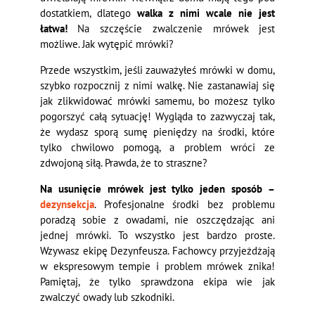
dostatkiem, dlatego
walka z nimi wcale nie jest
łatwa!
Na szczęście zwalczenie mrówek jest
możliwe. Jak wytępić mrówki?
Przede wszystkim, jeśli zauważyłeś mrówki w domu,
szybko rozpocznij z nimi walkę. Nie zastanawiaj się
jak zlikwidować mrówki samemu, bo możesz tylko
pogorszyć całą sytuację! Wygląda to zazwyczaj tak,
że wydasz sporą sumę pieniędzy na środki, które
tylko chwilowo pomogą, a problem wróci ze
zdwojoną siłą. Prawda, że to straszne?
Na usunięcie mrówek jest tylko jeden sposób –
dezynsekcja
. Profesjonalne środki bez problemu
poradzą sobie z owadami, nie oszczędzając ani
jednej mrówki. To wszystko jest bardzo proste.
Wzywasz ekipę Dezynfeusza. Fachowcy przyjeżdżają
w ekspresowym tempie i problem mrówek znika!
Pamiętaj, że tylko sprawdzona ekipa wie jak
zwalczyć owady lub szkodniki.