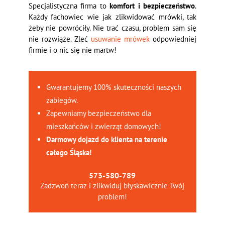
Specjalistyczna firma to
komfort i bezpieczeństwo
.
Każdy fachowiec wie jak zlikwidować mrówki, tak
żeby nie powróciły. Nie trać czasu, problem sam się
nie rozwiąże. Zleć
usuwanie mrówek
odpowiedniej
firmie i o nic się nie martw!
Gwarantujemy 100% skuteczności naszych
zabiegów.
Zapewniamy bezpieczeństwo dla
mieszkańców i zwierząt domowych!
Darmowy dojazd do klienta na terenie
całego Śląska!
573-580-789
Zadzwoń teraz i zlikwiduj błyskawicznie Twój
problem!