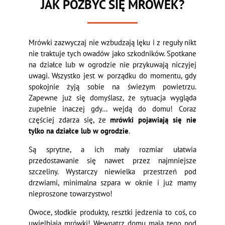
JAK POZBYĆ SIĘ MRÓWEK?
Mrówki zazwyczaj nie wzbudzają lęku i z reguły nikt
nie traktuje tych owadów jako szkodników. Spotkane
na działce lub w ogrodzie nie przykuwają niczyjej
uwagi. Wszystko jest w porządku do momentu, gdy
spokojnie żyją sobie na świeżym powietrzu.
Zapewne już się domyślasz, że sytuacja wygląda
zupełnie inaczej gdy… wejdą do domu! Coraz
częściej zdarza się, że
mrówki pojawiają się nie
tylko na działce lub w ogrodzie
.
Są sprytne, a ich mały rozmiar ułatwia
przedostawanie się nawet przez najmniejsze
szczeliny. Wystarczy niewielka przestrzeń pod
drzwiami, minimalna szpara w oknie i już mamy
nieproszone towarzystwo!
Owoce, słodkie produkty, resztki jedzenia to coś, co
uwielbiają mrówki! Wewnątrz domu mają tego pod