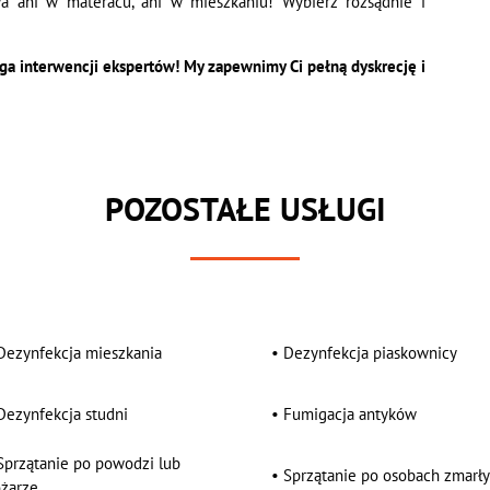
a ani w materacu, ani w mieszkaniu! Wybierz rozsądnie i
 interwencji ekspertów! My zapewnimy Ci pełną dyskrecję i
POZOSTAŁE USŁUGI
Dezynfekcja mieszkania
•
Dezynfekcja piaskownicy
Dezynfekcja studni
•
Fumigacja antyków
Sprzątanie po powodzi lub
•
Sprzątanie po osobach zmarł
żarze