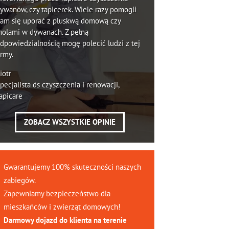
ywanów, czy tapicerek. Wiele razy pomogli
am się uporać z pluskwą domową czy
olami w dywanach. Z pełną
dpowiedzialnością mogę polecić ludzi z tej
irmy.
iotr
pecjalista ds czyszczenia i renowacji,
apicare
ZOBACZ WSZYSTKIE OPINIE
Gwarantujemy 100% skuteczności naszych
zabiegów.
Zapewniamy bezpieczeństwo dla
mieszkańców i zwierząt domowych!
Darmowy dojazd do klienta na terenie