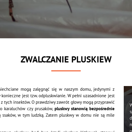
ZWALCZANIE PLUSKIEW
 niechciane mogą zalęgnąć się w naszym domu, jedynymi z
 konieczne jest tzw. odpluskwianie. W pełni uzasadnione jest
 z tych insektów. O prawdziwy zawrót głowy mogą przyprawić
W
do karaluchów czy prusaków,
pluskwy stanowią bezpośrednie
s
ią ssaków, w tym ludzką. Zatem pluskwy w domu nie są mile
d
n
o