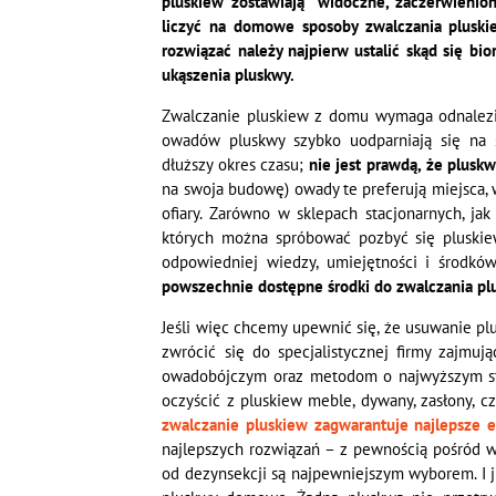
pluskiew zostawiają widoczne, zaczerwienione
liczyć na domowe sposoby zwalczania pluski
rozwiązać należy najpierw ustalić skąd się bi
ukąszenia pluskwy.
Zwalczanie pluskiew z domu wymaga odnalezie
owadów pluskwy szybko uodparniają się na 
dłuższy okres czasu;
nie jest prawdą, że pluskw
na swoja budowę) owady te preferują miejsca, w
ofiary. Zarówno w sklepach stacjonarnych, ja
których można spróbować pozbyć się pluskiew
odpowiedniej wiedzy, umiejętności i środkó
powszechnie dostępne środki do zwalczania pl
Jeśli więc chcemy upewnić się, że usuwanie pl
zwrócić się do specjalistycznej firmy zajmują
owadobójczym oraz metodom o najwyższym st
oczyścić z pluskiew meble, dywany, zasłony, cz
zwalczanie pluskiew zagwarantuje najlepsze e
najlepszych rozwiązań – z pewnością pośród ws
od dezynsekcji są najpewniejszym wyborem. I j