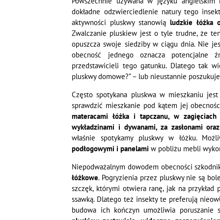
Powszechnie używana w języku angielskim n
dokładne odzwierciedlenie natury tego insek
aktywności pluskwy stanowią
ludzkie łóżka o
Zwalczanie pluskiew jest o tyle trudne, że te
opuszcza swoje siedziby w ciągu dnia. Nie jes
obecność jednego oznacza potencjalne źr
przedstawicieli tego gatunku. Dlatego tak w
pluskwy domowe?” – lub nieustannie poszukuj
Często spotykana pluskwa w mieszkaniu jest
sprawdzić mieszkanie pod kątem jej obecnośc
materacami łóżka i tapczanu, w zagięciac
wykładzinami i dywanami, za zasłonami ora
właśnie spotykamy pluskwy w łóżku. Możl
podłogowymi i panelami
w pobliżu mebli wykor
Niepodważalnym dowodem obecności szkodni
łóżkowe
. Pogryzienia przez pluskwy nie są bo
szczęk, którymi otwiera ranę, jak na przykład 
ssawką. Dlatego też insekty te preferują nieow
budowa ich kończyn umożliwia poruszanie s