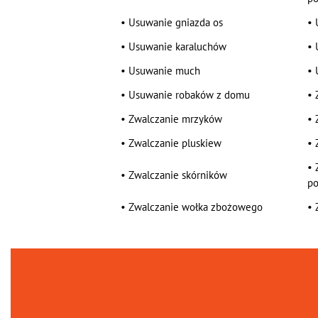
•
Usuwanie gniazda os
•
•
Usuwanie karaluchów
•
•
Usuwanie much
•
•
Usuwanie robaków z domu
•
•
Zwalczanie mrzyków
•
•
Zwalczanie pluskiew
•
•
•
Zwalczanie skórników
po
•
Zwalczanie wołka zbożowego
•