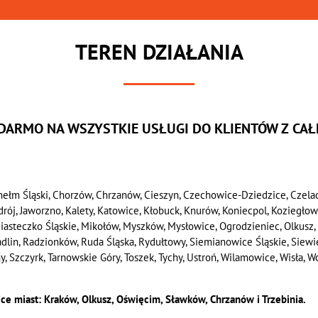
TEREN DZIAŁANIA
 DARMO NA WSZYSTKIE USŁUGI DO KLIENTÓW Z CAŁE
hełm Śląski, Chorzów, Chrzanów, Cieszyn, Czechowice-Dziedzice, Czela
Zdrój, Jaworzno, Kalety, Katowice, Kłobuck, Knurów, Koniecpol, Koziegło
 Miasteczko Śląskie, Mikołów, Myszków, Mysłowice, Ogrodzieniec, Olkusz, 
Radlin, Radzionków, Ruda Śląska, Rydułtowy, Siemianowice Śląskie, Siew
Szczyrk, Tarnowskie Góry, Toszek, Tychy, Ustroń, Wilamowice, Wisła, Woj
ice miast: Kraków, Olkusz, Oświęcim, Sławków, Chrzanów i Trzebinia.