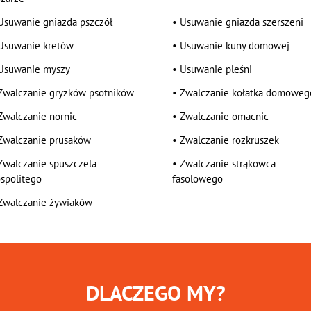
Usuwanie gniazda pszczół
•
Usuwanie gniazda szerszeni
Usuwanie kretów
•
Usuwanie kuny domowej
Usuwanie myszy
•
Usuwanie pleśni
Zwalczanie gryzków psotników
•
Zwalczanie kołatka domoweg
Zwalczanie nornic
•
Zwalczanie omacnic
Zwalczanie prusaków
•
Zwalczanie rozkruszek
Zwalczanie spuszczela
•
Zwalczanie strąkowca
spolitego
fasolowego
Zwalczanie żywiaków
DLACZEGO MY?