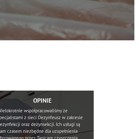
OPINIE
ielokrotnie współpracowaliśmy ze
pecjalistami z sieci Dezynfeusz w zakresie
ezynfekcji oraz dezynsekcji. Ich usługi są
am czasem niezbędne dla uzupełnienia
ferowanego przez Tapicare czyszczenia