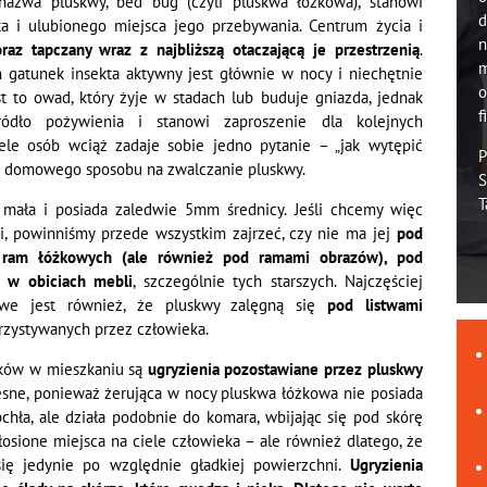
azwa pluskwy, bed bug (czyli pluskwa łóżkowa), stanowi
d
ta i ulubionego miejsca jego przebywania. Centrum życia i
n
raz tapczany wraz z najbliższą otaczającą je przestrzenią
.
m
n gatunek insekta aktywny jest głównie w nocy i niechętnie
o
t to owad, który żyje w stadach lub buduje gniazda, jednak
f
ódło pożywienia i stanowi zaproszenie dla kolejnych
iele osób wciąż zadaje sobie jedno pytanie – „jak wytępić
P
e domowego sposobu na zwalczanie pluskwy.
S
T
 mała i posiada zaledwie 5mm średnicy. Jeśli chcemy więc
i, powinniśmy przede wszystkim zajrzeć, czy nie ma jej
pod
h ram łóżkowych (ale również pod ramami obrazów), pod
z w obiciach mebli
, szczególnie tych starszych. Najczęściej
iwe jest również, że pluskwy zalęgną się
pod listwami
zystywanych przez człowieka.
ków w mieszkaniu są
ugryzienia pozostawiane przez pluskwy
lesne, ponieważ żerująca w nocy pluskwa łóżkowa nie posiada
pchła, ale działa podobnie do komara, wbijając się pod skórę
łosione miejsca na ciele człowieka – ale również dlatego, że
ię jedynie po względnie gładkiej powierzchni.
Ugryzienia