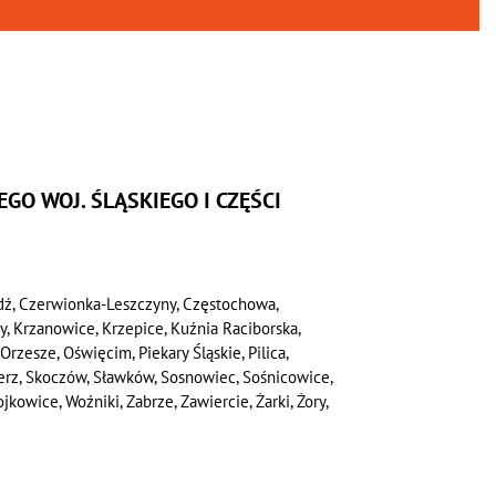
GO WOJ. ŚLĄSKIEGO I CZĘŚCI
dź, Czerwionka-Leszczyny, Częstochowa,
wy, Krzanowice, Krzepice, Kuźnia Raciborska,
Orzesze, Oświęcim, Piekary Śląskie, Pilica,
ierz, Skoczów, Sławków, Sosnowiec, Sośnicowice,
kowice, Woźniki, Zabrze, Zawiercie, Żarki, Żory,