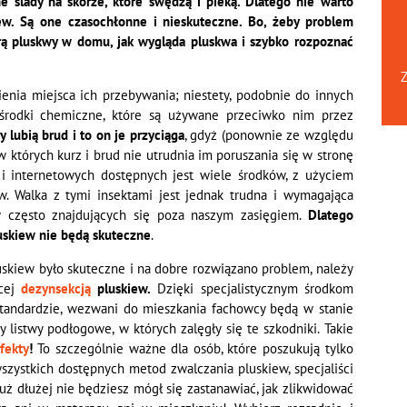
 ślady na skórze, które swędzą i pieką. Dlatego nie warto
ew. Są one czasochłonne i nieskuteczne. Bo, żeby problem
orą pluskwy w domu, jak wygląda pluskwa i szybko rozpoznać
Z
nia miejsca ich przebywania; niestety, podobnie do innych
środki chemiczne, które są używane przeciwko nim przez
y lubią brud i to on je przyciąga
, gdyż (ponownie ze względu
 których kurz i brud nie utrudnia im poruszania się w stronę
k i internetowych dostępnych jest wiele środków, z użyciem
. Walka z tymi insektami jest jednak trudna i wymagająca
w często znajdujących się poza naszym zasięgiem.
Dlatego
uskiew nie będą skuteczne
.
uskiew było skuteczne i na dobre rozwiązano problem, należy
cej
dezynsekcją
pluskiew.
Dzięki specjalistycznym środkom
andardzie, wezwani do mieszkania fachowcy będą w stanie
y listwy podłogowe, w których zalęgły się te szkodniki. Takie
fekty
!
To szczególnie ważne dla osób, które poszukują tylko
zystkich dostępnych metod zwalczania pluskiew, specjaliści
uż dłużej nie będziesz mógł się zastanawiać, jak zlikwidować