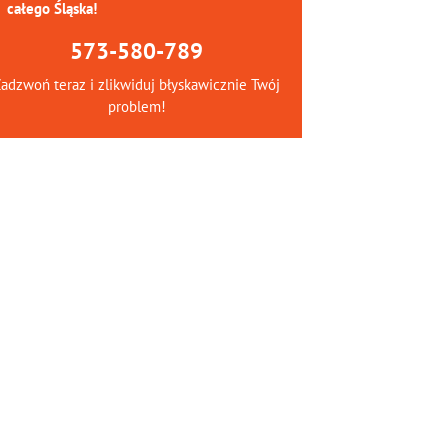
całego Śląska!
573-580-789
adzwoń teraz i zlikwiduj błyskawicznie Twój
problem!