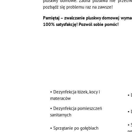
pluskwy domowe. Żadna pluskwa nie przetrw
pozbądź się problemu raz na zawsze!
Pamiętaj – zwalczanie pluskwy domowej wymaga
100% satysfakcję! Pozwól sobie pomóc!
•
Dezynfekcja łóżek, kocy i
•
materaców
•
Dezynfekcja pomieszczeń
•
sanitarnych
•
•
Sprzątanie po gołębiach
po