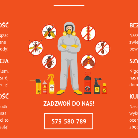
OŚĆ
BE
iązać
Nasz
sne i
zwie
tody!
pewn
CJA
SZ
blem.
Nigd
strój
nas 
ecję!
domu
OŚĆ
KU
ZADZWOŃ DO NAS!
odki
Nasi
nas i
wyks
ci to
ocen
573-580-789
zają!
zbę