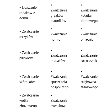
•
•
•
Usuwanie
Zwalczanie
Zwalczanie
robaków z
gryzków
kołatka
domu
psotników
domowego
•
•
•
Zwalczanie
Zwalczanie
Zwalczanie
mrzyków
nornic
omacnic
•
•
•
Zwalczanie
Zwalczanie
Zwalczanie
pluskiew
prusaków
rozkruszek
•
•
•
Zwalczanie
Zwalczanie
Zwalczanie
skórników
spuszczela
strąkowca
pospolitego
fasolowego
•
Zwalczanie
•
wołka
Zwalczanie
zbożowego
żywiaków