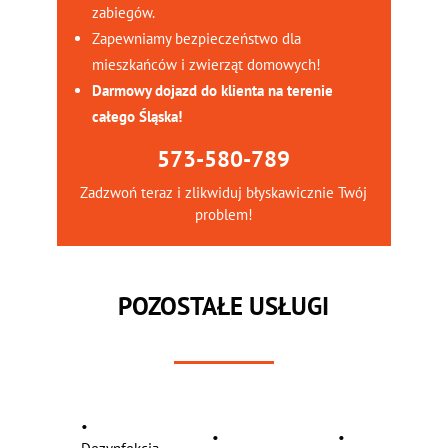
zabiegów.
Zapewniamy bezpieczeństwo dla
mieszkańców i zwierząt domowych!
Darmowy dojazd do klienta na terenie
całego Śląska!
573-580-789
Zadzwoń teraz i zlikwiduj błyskawicznie Twój
problem!
POZOSTAŁE USŁUGI
•
•
•