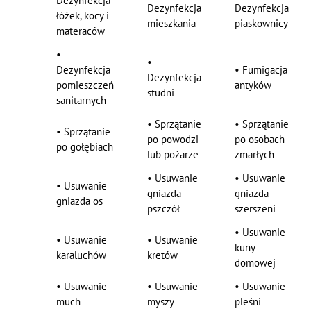
Dezynfekcja
Dezynfekcja
Dezynfekcja
łóżek, kocy i
mieszkania
piaskownicy
materaców
•
•
Dezynfekcja
•
Fumigacja
Dezynfekcja
pomieszczeń
antyków
studni
sanitarnych
•
Sprzątanie
•
Sprzątanie
•
Sprzątanie
po powodzi
po osobach
po gołębiach
lub pożarze
zmarłych
•
Usuwanie
•
Usuwanie
•
Usuwanie
gniazda
gniazda
gniazda os
pszczół
szerszeni
•
Usuwanie
•
Usuwanie
•
Usuwanie
kuny
karaluchów
kretów
domowej
•
Usuwanie
•
Usuwanie
•
Usuwanie
much
myszy
pleśni