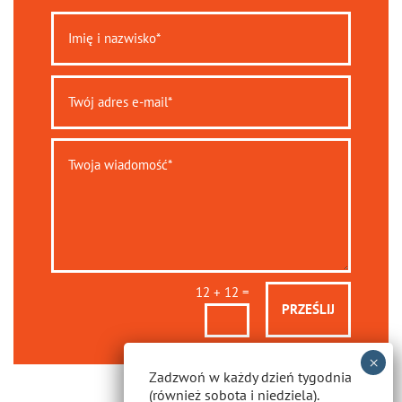
=
12 + 12
PRZEŚLIJ
Zadzwoń w każdy dzień tygodnia
(również sobota i niedziela).