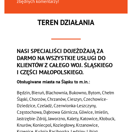
zbędnych komentarzy!
TEREN DZIAŁANIA
NASI SPECJALIŚCI DOJEŻDŻAJĄ ZA
DARMO NA WSZYSTKIE USŁUGI DO
KLIENTÓW Z CAŁEGO WOJ. ŚLĄSKIEGO
I CZĘŚCI MAŁOPOLSKIEGO.
Obsługiwane miasta na Śląsku to m.in.:
Będzin, Bieruń, Blachownia, Bukowno, Bytom, Chełm
Śląski, Chorzów, Chrzanów, Cieszyn, Czechowice-
Dziedzice, Czeladź, Czerwionka-Leszczyny,
Częstochowa, Dąbrowa Górnicza, Gliwice, Imielin,
Jastrzębie-Zdrój, Jaworzno, Kalety, Katowice, Kłobuck,
Knurów, Koniecpol, Koziegłowy, Krzanowice,
Krzepice, Kuźnia Raciborska, Lędziny, Libiąż,