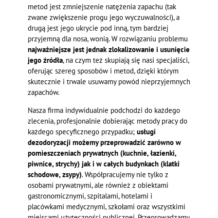
metod jest zmniejszenie natężenia zapachu (tak
zwane zwiększenie progu jego wyczuwalności), a
drugą jest jego ukrycie pod inną, tym bardziej
przyjemną dla nosa, wonią. W rozwiązaniu problemu
najważniejsze jest jednak zlokalizowanie i usunięcie
jego źródła
, na czym też skupiają się nasi specjaliści,
oferując szereg sposobów i metod, dzięki którym
skutecznie i trwale usuwamy powód nieprzyjemnych
zapachów.
Nasza firma indywidualnie podchodzi do każdego
zlecenia, profesjonalnie dobierając metody pracy do
każdego specyficznego przypadku;
usługi
dezodoryzacji możemy przeprowadzić zarówno w
pomieszczeniach prywatnych (kuchnie, łazienki,
piwnice, strychy) jak i w całych budynkach (klatki
schodowe, zsypy)
. Współpracujemy nie tylko z
osobami prywatnymi, ale również z obiektami
gastronomicznymi, szpitalami, hotelami i
placówkami medycznymi, szkołami oraz wszystkimi
miejscami użyteczności publicznej. Przeprowadzamy