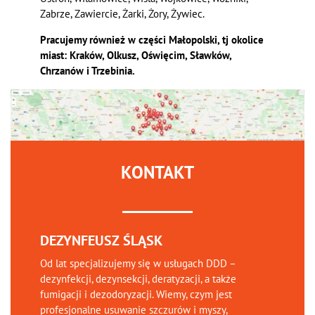
Zabrze, Zawiercie, Żarki, Żory, Żywiec.
Pracujemy również w części Małopolski, tj okolice
miast: Kraków, Olkusz, Oświęcim, Sławków,
Chrzanów i Trzebinia.
KONTAKT
DEZYNFEUSZ ŚLĄSK
Od lat specjalizujemy się w usługach DDD –
dezynfekcji, dezynsekcji, deratyzacji, a także
fumigacji i dezodoryzacji. Wiemy, czym jest
profesjonalne usuwanie szczurów i myszy,