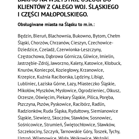
KLIENTÓW Z CAŁEGO WOJ. ŚLĄSKIEGO
I CZĘŚCI MAŁOPOLSKIEGO.
Obsługiwane miasta na Śląsku to m.in.:
Będzin, Bieruń, Blachownia, Bukowno, Bytom, Chełm
Śląski, Chorzów, Chrzanów, Cieszyn, Czechowice-
Dziedzice, Czeladź, Czerwionka-Leszczyny,
Częstochowa, Dąbrowa Górnicza, Gliwice, Imielin,
Jastrzębie-Zdrój, Jaworzno, Kalety, Katowice, Kłobuck,
Knurów, Koniecpol, Koziegłowy, Krzanowice,
Krzepice, Kuźnia Raciborska, Lędziny, Libiąż,
Lubliniec, Łaziska Górne, Łazy, Miasteczko Śląskie,
Mikołów, Myszków, Mysłowice, Ogrodzieniec, Olkusz,
Orzesze, Oświęcim, Piekary Śląskie, Pilica, Poręba,
Pszczyna, Pszów, Pyskowice, Racibórz, Radlin,
Radzionków, Ruda Śląska, Rydułtowy, Siemianowice
Śląskie, Siewierz, Skoczów, Sławków, Sosnowiec,
Sośnicowice, Strumień, Świętochłowice, Sławków,
Szczekociny, Szczyrk, Tarnowskie Góry, Toszek, Tychy,
Ustroń, Wilamowice, Wisła, Wojkowice, Woźniki,