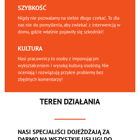
SZYBKOŚĆ
Nigdy nie pozwalamy na siebie długo czekać. To dla
nas nie do pomyślenia, aby zwlekać z interwencją w
domu, gdzie właśnie pojawiły się szkodniki!
KULTURA
Nasi pracownicy to osoby z imponującym
wykształceniem i wysoką kulturą osobistą. Nie
oceniają i rozwiązują przykre problemy bez
zbędnych komentarzy!
TEREN DZIAŁANIA
NASI SPECJALIŚCI DOJEŻDŻAJĄ ZA
DARMO NA WSZYSTKIE USŁUGI DO