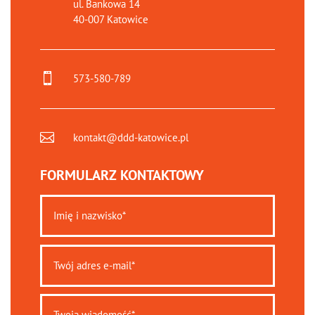
ul. Bankowa 14
40-007 Katowice

573-580-789

kontakt@ddd-katowice.pl
FORMULARZ KONTAKTOWY