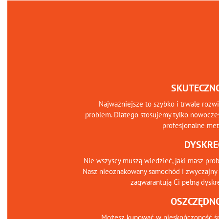
SKUTECZN
Najważniejsze to szybko i trwale rozw
problem. Dlatego stosujemy tylko nowocze
profesjonalne me
DYSKRE
Nie wszyscy muszą wiedzieć, jaki masz pro
Nasz nieoznakowany samochód i zwyczajny 
zagwarantują Ci pełną dyskr
OSZCZĘDN
Możesz kupować w nieskończoność śr