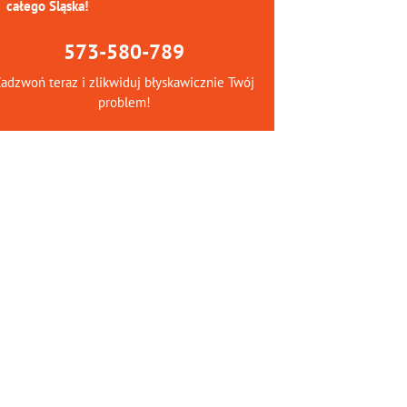
całego Śląska!
573-580-789
adzwoń teraz i zlikwiduj błyskawicznie Twój
problem!