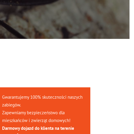
Gwarantujemy 100% skuteczności naszych
zabiegów.
Zapewniamy bezpieczeństwo dla
mieszkańców i zwierząt domowych!
Darmowy dojazd do klienta na terenie