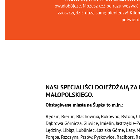
owadobójcze. Możesz też od razu wezwać 
zaoszczędzić dużą sumę pieniędzy! Klien
potwierd
NASI SPECJALIŚCI DOJEŻDŻAJĄ ZA
MAŁOPOLSKIEGO.
Obsługiwane miasta na Śląsku to m.in.:
Będzin, Bieruń, Blachownia, Bukowno, Bytom, C
Dąbrowa Górnicza, Gliwice, Imielin, Jastrzębie-
Lędziny, Libiąż, Lubliniec, Łaziska Górne, Łazy,
Poręba, Pszczyna, Pszów, Pyskowice, Racibórz, 