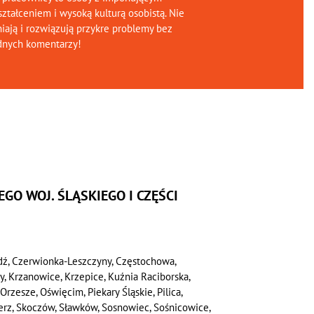
ztałceniem i wysoką kulturą osobistą. Nie
iają i rozwiązują przykre problemy bez
dnych komentarzy!
GO WOJ. ŚLĄSKIEGO I CZĘŚCI
dź, Czerwionka-Leszczyny, Częstochowa,
wy, Krzanowice, Krzepice, Kuźnia Raciborska,
Orzesze, Oświęcim, Piekary Śląskie, Pilica,
ierz, Skoczów, Sławków, Sosnowiec, Sośnicowice,