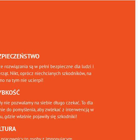
ZPIECZEŃSTWO
e rozwiązania są w pełni bezpieczne dla ludzi i
rząt. Nikt, oprócz niechcianych szkodników, na
o na tym nie ucierpi!
YBKOŚĆ
y nie pozwalamy na siebie długo czekać. To dla
nie do pomyślenia, aby zwlekać z interwencją w
, gdzie właśnie pojawiły się szkodniki!
LTURA
 pracownicy to osoby z imponującym