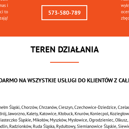
nas i
wyks
ci to
ocen
573-580-789
zają!
zbę
TEREN DZIAŁANIA
 DARMO NA WSZYSTKIE USŁUGI DO KLIENTÓW Z CAŁE
hełm Śląski, Chorzów, Chrzanów, Cieszyn, Czechowice-Dziedzice, Czela
Zdrój, Jaworzno, Kalety, Katowice, Kłobuck, Knurów, Koniecpol, Koziegło
 Miasteczko Śląskie, Mikołów, Myszków, Mysłowice, Ogrodzieniec, Olkusz, 
Radlin, Radzionków, Ruda Śląska, Rydułtowy, Siemianowice Śląskie, Siew