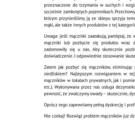
przeznaczone do trzymania w suchych i wzglę
szczelnie zamkniętych pojemnikach. Przechow
którym przynieśliśmy ją ze sklepu sprzyja temu
mąki, ale także innych produktów z tej kategorii,
Uwaga: jeśli mączniki zaatakują, pamiętaj, że
mączniki lub pozbycie się produktu wraz 
zadomowiły się u nas. Aby skutecznie pozb
doświadczenie. I odpowiednie stosowanie skut
Zatem jak pozbyć się mączników, eliminując n
siedliskiem? Najlepszym rozwiązaniem w tej 
mączników w lokalach prywatnych, jak i pomies
etc.). Wykonywana przez nas usługa dezynsekcj
pewność, że zwalczymy owady – skutecznie, dys
Oprócz tego zapewniamy pełną dyskrecję i prof
Nie czekaj! Rozwiąż problem mączników już dz