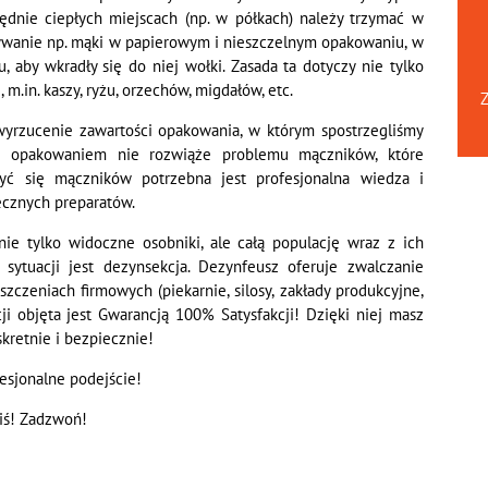
dnie ciepłych miejscach (np. w półkach) należy trzymać w
ywanie np. mąki w papierowym i nieszczelnym opakowaniu, w
, aby wkradły się do niej wołki. Zasada ta dotyczy nie tylko
 m.in. kaszy, ryżu, orzechów, migdałów, etc.
Z
 wyrzucenie zawartości opakowania, w którym spostrzegliśmy
z opakowaniem nie rozwiąże problemu mączników, które
yć się mączników potrzebna jest profesjonalna wiedza i
ecznych preparatów.
ie tylko widoczne osobniki, ale całą populację wraz z ich
sytuacji jest dezynsekcja. Dezynfeusz oferuje zwalczanie
zczeniach firmowych (piekarnie, silosy, zakłady produkcyjne,
i objęta jest Gwarancją 100% Satysfakcji! Dzięki niej masz
kretnie i bezpiecznie!
esjonalne podejście!
iś! Zadzwoń!