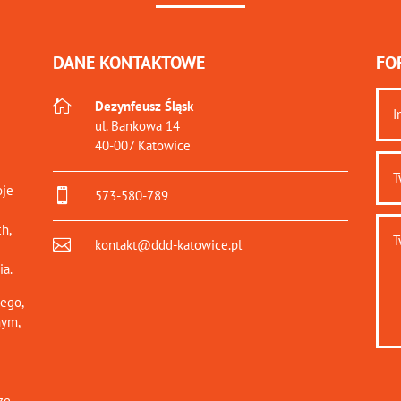
DANE KONTAKTOWE
FO

Dezynfeusz Śląsk
ul. Bankowa 14
40-007 Katowice
oje

573-580-789
h,

kontakt@ddd-katowice.pl
ia.
ego,
nym,
że