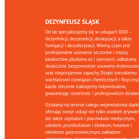
DEZYNFEUSZ ŚLĄSK
Od lat specjalizujemy się w usługach DDD –
dezynfekcji, dezynsekcji, deratyzacji, a także
fumigacji i dezodoryzacji. Wiemy, czym jest
profesjonalne usuwanie szczurów i myszy,
karaluchów, pluskiew, os i szerszeni; odkażamy
skutecznie, bezpowrotnie usuwamy drobnoustr
oraz nieprzyjemne zapachy. Dzięki szerokiemu
wachlarzowi rozwiązań chemicznych i fizycznyc
każde zlecenie traktujemy indywidualnie,
gwarantując rzetelność i profesjonalizm działan
Działamy na terenie całego województwa śląski
oferując swoje usługi nie tylko osobom prywat
ale także szpitalom i placówkom medycznym,
szkołom, przedszkolom i żłobkom, hotelom i
obiektom gastronomicznym, zakładom
przetwórstwa spożywczego i magazynom, a tak