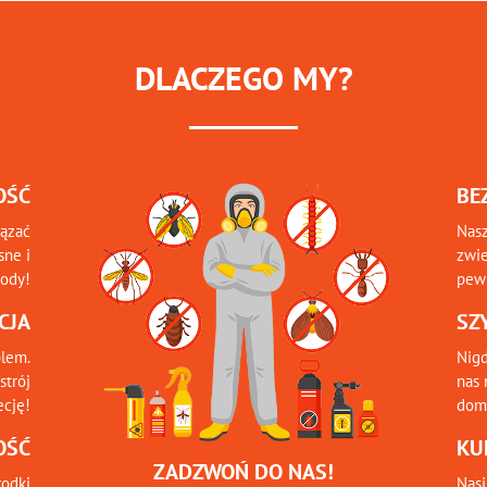
DLACZEGO MY?
OŚĆ
BE
iązać
Nasz
sne i
zwie
tody!
pewn
CJA
SZ
blem.
Nigd
strój
nas 
ecję!
domu
OŚĆ
KU
ZADZWOŃ DO NAS!
odki
Nasi