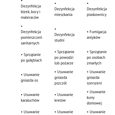
•
•
•
Dezynfekcja
Dezynfekcja
Dezynfekcja
łóżek, kocy i
mieszkania
piaskownicy
materaców
•
•
Dezynfekcja
•
Fumigacja
Dezynfekcja
pomieszczeń
antyków
studni
sanitarnych
•
Sprzątanie
•
Sprzątanie
•
Sprzątanie
po powodzi
po osobach
po gołębiach
lub pożarze
zmarłych
•
Usuwanie
•
Usuwanie
•
Usuwanie
gniazda
gniazda
gniazda os
pszczół
szerszeni
•
Usuwanie
•
Usuwanie
•
Usuwanie
kuny
karaluchów
kretów
domowej
•
Usuwanie
•
Usuwanie
•
Usuwanie