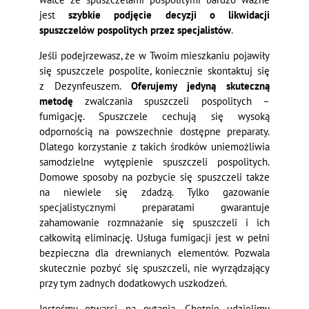
jest
szybkie podjęcie decyzji o likwidacji
spuszczelów pospolitych przez specjalistów
.
Jeśli podejrzewasz, że w Twoim mieszkaniu pojawiły
się spuszczele pospolite, koniecznie skontaktuj się
z Dezynfeuszem.
Oferujemy jedyną skuteczną
metodę
zwalczania spuszczeli pospolitych –
fumigację. Spuszczele cechują się wysoką
odpornością na powszechnie dostępne preparaty.
Dlatego korzystanie z takich środków uniemożliwia
samodzielne wytępienie spuszczeli pospolitych.
Domowe sposoby na pozbycie się spuszczeli także
na niewiele się zdadzą. Tylko gazowanie
specjalistycznymi preparatami gwarantuje
zahamowanie rozmnażanie się spuszczeli i ich
całkowitą eliminację. Usługa fumigacji jest w pełni
bezpieczna dla drewnianych elementów. Pozwala
skutecznie pozbyć się spuszczeli, nie wyrządzający
przy tym żadnych dodatkowych uszkodzeń.
Jesteśmy otwarci na pytania. Chętnie udzielimy