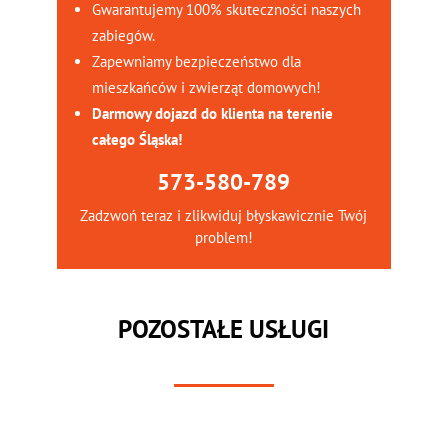
Gwarantujemy 100% skuteczności naszych
zabiegów.
Zapewniamy bezpieczeństwo dla
mieszkańców i zwierząt domowych!
Darmowy dojazd do klienta na terenie
całego Śląska!
573-580-789
Zadzwoń teraz i zlikwiduj błyskawicznie Twój
problem!
POZOSTAŁE USŁUGI