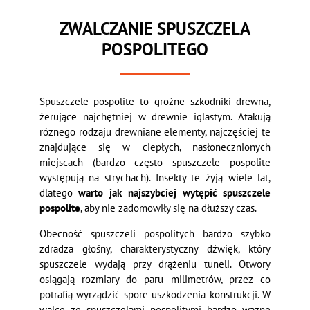
ZWALCZANIE SPUSZCZELA
POSPOLITEGO
Spuszczele pospolite to groźne szkodniki drewna,
żerujące najchętniej w drewnie iglastym. Atakują
różnego rodzaju drewniane elementy, najczęściej te
znajdujące się w ciepłych, nasłonecznionych
miejscach (bardzo często spuszczele pospolite
występują na strychach). Insekty te żyją wiele lat,
dlatego
warto jak najszybciej wytępić spuszczele
pospolite
, aby nie zadomowiły się na dłuższy czas.
Obecność spuszczeli pospolitych bardzo szybko
zdradza głośny, charakterystyczny dźwięk, który
spuszczele wydają przy drążeniu tuneli. Otwory
osiągają rozmiary do paru milimetrów, przez co
potrafią wyrządzić spore uszkodzenia konstrukcji. W
walce ze spuszczelami pospolitymi bardzo ważne