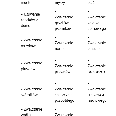
much
myszy
pleśni
•
•
•
Usuwanie
Zwalczanie
Zwalczanie
robaków z
gryzków
kołatka
domu
psotników
domowego
•
•
•
Zwalczanie
Zwalczanie
Zwalczanie
mrzyków
nornic
omacnic
•
•
•
Zwalczanie
Zwalczanie
Zwalczanie
pluskiew
prusaków
rozkruszek
•
•
•
Zwalczanie
Zwalczanie
Zwalczanie
skórników
spuszczela
strąkowca
pospolitego
fasolowego
•
Zwalczanie
•
wołka
Zwalczanie