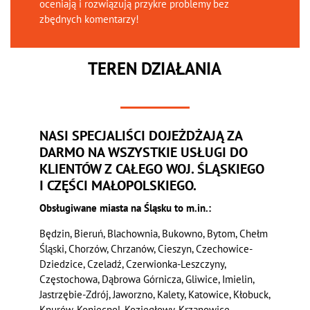
oceniają i rozwiązują przykre problemy bez
zbędnych komentarzy!
TEREN DZIAŁANIA
NASI SPECJALIŚCI DOJEŻDŻAJĄ ZA
DARMO NA WSZYSTKIE USŁUGI DO
KLIENTÓW Z CAŁEGO WOJ. ŚLĄSKIEGO
I CZĘŚCI MAŁOPOLSKIEGO.
Obsługiwane miasta na Śląsku to m.in.:
Będzin, Bieruń, Blachownia, Bukowno, Bytom, Chełm
Śląski, Chorzów, Chrzanów, Cieszyn, Czechowice-
Dziedzice, Czeladź, Czerwionka-Leszczyny,
Częstochowa, Dąbrowa Górnicza, Gliwice, Imielin,
Jastrzębie-Zdrój, Jaworzno, Kalety, Katowice, Kłobuck,
Knurów, Koniecpol, Koziegłowy, Krzanowice,