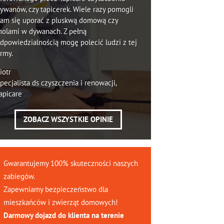
ywanów, czy tapicerek. Wiele razy pomogli
am się uporać z pluskwą domową czy
olami w dywanach. Z pełną
dpowiedzialnością mogę polecić ludzi z tej
irmy.
iotr
pecjalista ds czyszczenia i renowacji,
apicare
ZOBACZ WSZYSTKIE OPINIE
Gwarantujemy 100% skuteczności naszych
zabiegów.
Zapewniamy bezpieczeństwo dla
mieszkańców i zwierząt domowych!
Darmowy dojazd do klienta na terenie