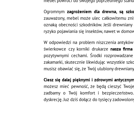
mebel powróci do swojego poprzedniego stanu
Ogromnym
zagrożeniem dla drewna, są szko
zauważony, mebel może ulec całkowitemu zni
oznaką obecności szkodników. Jeśli drewniany 
ryzyko pojawiania się insektów, nawet w domo
W odpowiedzi na problem niszczenia antyków p
świerkowce czy korniki drukarze
nasza firma
pozytywnymi cechami. Środki rozprowadzane
zakamarki, skutecznie likwidując wszystkie szk
musisz obawiać się, że Twój ulubiony drewniany 
Ciesz się dalej pięknymi i zdrowymi antyczny
możesz mieć pewność, że będą cieszyć Twoje 
zadbamy o Twój komfort i bezpieczeństwo.
dyskrecję. Już dziś dołącz do tysięcy zadowolony