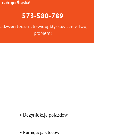
całego Śląska!
573-580-789
adzwoń teraz i zlikwiduj błyskawicznie Twój
problem!
•
Dezynfekcja pojazdów
•
Fumigacja silosów