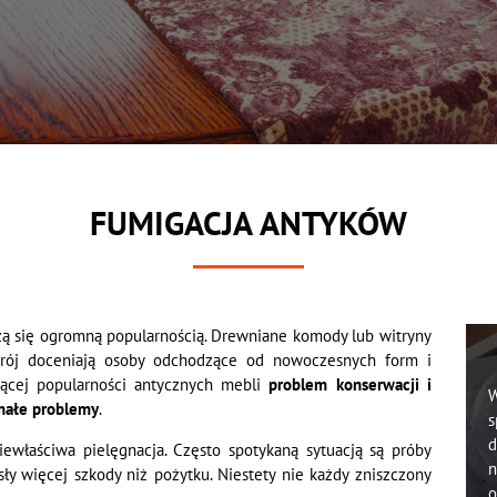
FUMIGACJA ANTYKÓW
zą się ogromną popularnością. Drewniane komody lub witryny
trój doceniają osoby odchodzące od nowoczesnych form i
cej popularności antycznych mebli
problem konserwacji i
W
emałe problemy
.
s
d
ewłaściwa pielęgnacja. Często spotykaną sytuacją są próby
n
sły więcej szkody niż pożytku. Niestety nie każdy zniszczony
o