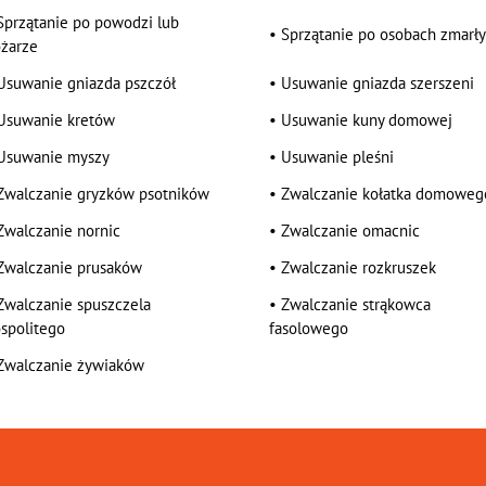
Sprzątanie po powodzi lub
•
Sprzątanie po osobach zmarł
żarze
Usuwanie gniazda pszczół
•
Usuwanie gniazda szerszeni
Usuwanie kretów
•
Usuwanie kuny domowej
Usuwanie myszy
•
Usuwanie pleśni
Zwalczanie gryzków psotników
•
Zwalczanie kołatka domoweg
Zwalczanie nornic
•
Zwalczanie omacnic
Zwalczanie prusaków
•
Zwalczanie rozkruszek
Zwalczanie spuszczela
•
Zwalczanie strąkowca
spolitego
fasolowego
Zwalczanie żywiaków