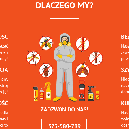
DLACZEGO MY?
OŚĆ
BE
iązać
Nasz
sne i
zwie
tody!
pewn
CJA
SZ
blem.
Nigd
strój
nas 
ecję!
domu
OŚĆ
KU
ZADZWOŃ DO NAS!
odki
Nasi
nas i
wyks
ci to
ocen
573-580-789