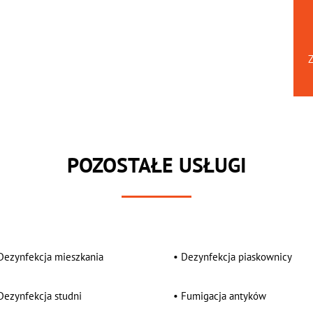
Z
POZOSTAŁE USŁUGI
Dezynfekcja mieszkania
•
Dezynfekcja piaskownicy
Dezynfekcja studni
•
Fumigacja antyków