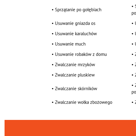
•
•
Sprzątanie po gołębiach
po
•
Usuwanie gniazda os
•
•
Usuwanie karaluchów
•
•
Usuwanie much
•
•
Usuwanie robaków z domu
•
•
Zwalczanie mrzyków
•
•
Zwalczanie pluskiew
•
•
•
Zwalczanie skórników
po
•
Zwalczanie wołka zbożowego
•