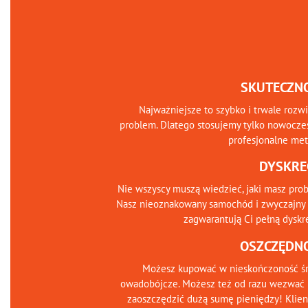
SKUTECZN
Najważniejsze to szybko i trwale rozw
problem. Dlatego stosujemy tylko nowocze
profesjonalne me
DYSKRE
Nie wszyscy muszą wiedzieć, jaki masz pro
Nasz nieoznakowany samochód i zwyczajny 
zagwarantują Ci pełną dyskr
OSZCZĘDN
Możesz kupować w nieskończoność śr
owadobójcze. Możesz też od razu wezwać 
zaoszczędzić dużą sumę pieniędzy! Klien