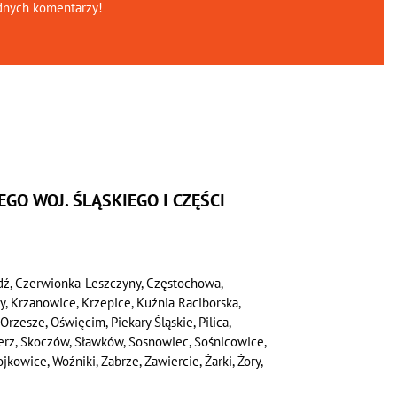
dnych komentarzy!
GO WOJ. ŚLĄSKIEGO I CZĘŚCI
dź, Czerwionka-Leszczyny, Częstochowa,
wy, Krzanowice, Krzepice, Kuźnia Raciborska,
Orzesze, Oświęcim, Piekary Śląskie, Pilica,
ierz, Skoczów, Sławków, Sosnowiec, Sośnicowice,
kowice, Woźniki, Zabrze, Zawiercie, Żarki, Żory,