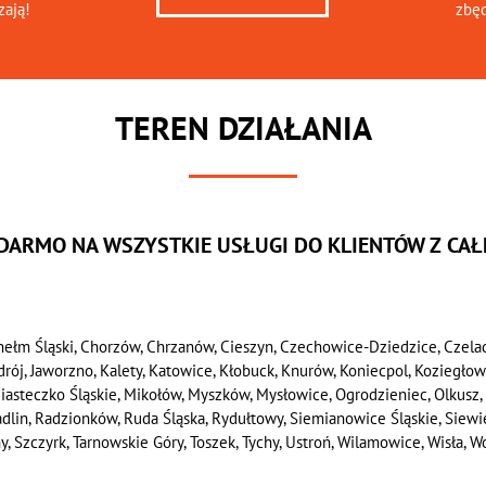
zają!
zbę
TEREN DZIAŁANIA
 DARMO NA WSZYSTKIE USŁUGI DO KLIENTÓW Z CAŁE
hełm Śląski, Chorzów, Chrzanów, Cieszyn, Czechowice-Dziedzice, Czela
Zdrój, Jaworzno, Kalety, Katowice, Kłobuck, Knurów, Koniecpol, Koziegło
 Miasteczko Śląskie, Mikołów, Myszków, Mysłowice, Ogrodzieniec, Olkusz, 
Radlin, Radzionków, Ruda Śląska, Rydułtowy, Siemianowice Śląskie, Siew
Szczyrk, Tarnowskie Góry, Toszek, Tychy, Ustroń, Wilamowice, Wisła, Woj