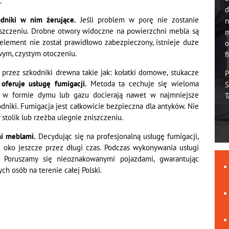
.
d
dniki w nim żerujące.
Jeśli problem w porę nie zostanie
n
szczeniu. Drobne otwory widoczne na powierzchni mebla są
m
element nie został prawidłowo zabezpieczony, istnieje duże
o
wym, czystym otoczeniu.
f
rzez szkodniki drewna takie jak: kołatki domowe, stukacze
P
 oferuje usługę fumigacji.
Metoda ta cechuje się wieloma
S
 w formie dymu lub gazu docierają nawet w najmniejsze
T
odniki. Fumigacja jest całkowicie bezpieczna dla antyków. Nie
stolik lub rzeźba ulegnie zniszczeniu.
mi meblami.
Decydując się na profesjonalną usługę fumigacji,
oko jeszcze przez długi czas. Podczas wykonywania usługi
 Poruszamy się nieoznakowanymi pojazdami, gwarantując
ch osób na terenie całej Polski.