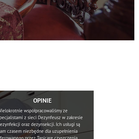
OPINIE
ielokrotnie współpracowaliśmy ze
pecjalistami z sieci Dezynfeusz w zakresie
ezynfekcji oraz dezynsekcji. Ich usługi są
am czasem niezbędne dla uzupełnienia
ferowanego przez Tapicare czyszczenia