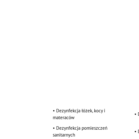
•
Dezynfekcja łóżek, kocy i
•
materaców
•
Dezynfekcja pomieszczeń
•
sanitarnych