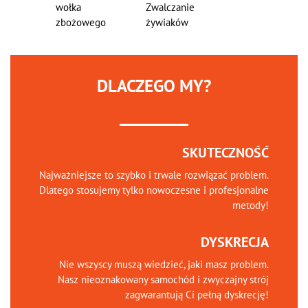
wołka
Zwalczanie
zbożowego
żywiaków
DLACZEGO MY?
SKUTECZNOŚĆ
Najważniejsze to szybko i trwale rozwiązać problem.
Dlatego stosujemy tylko nowoczesne i profesjonalne
metody!
DYSKRECJA
Nie wszyscy muszą wiedzieć, jaki masz problem.
Nasz nieoznakowany samochód i zwyczajny strój
zagwarantują Ci pełną dyskrecję!