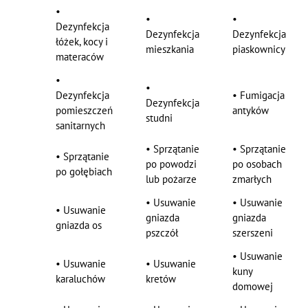
•
•
•
Dezynfekcja
Dezynfekcja
Dezynfekcja
łóżek, kocy i
mieszkania
piaskownicy
materaców
•
•
Dezynfekcja
•
Fumigacja
Dezynfekcja
pomieszczeń
antyków
studni
sanitarnych
•
Sprzątanie
•
Sprzątanie
•
Sprzątanie
po powodzi
po osobach
po gołębiach
lub pożarze
zmarłych
•
Usuwanie
•
Usuwanie
•
Usuwanie
gniazda
gniazda
gniazda os
pszczół
szerszeni
•
Usuwanie
•
Usuwanie
•
Usuwanie
kuny
karaluchów
kretów
domowej