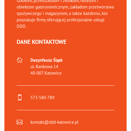
szkołom, przedszkolom i żłobkom, hotelom i
obiektom gastronomicznym, zakładom przetwórstwa
spożywczego i magazynom, a także każdemu, kto
poszukuje firmy oferującej profesjonalne usługi
DDD.
DANE KONTAKTOWE

Dezynfeusz Śląsk
ul. Bankowa 14
40-007 Katowice

573-580-789

kontakt@ddd-katowice.pl