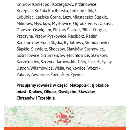
Knurów, Koniecpol, Koziegłowy, Krzanowice,
Krzepice, Kuźnia Raciborska, Lędziny, Libiąż,
Lubliniec, Łaziska Górne, Łazy, Miasteczko Śląskie,
Mikołów, Myszków, Mysłowice, Ogrodzieniec, Olkusz,
Orzesze, Oświęcim, Piekary Śląskie, Pilica, Poręba,
Pszczyna, Pszów, Pyskowice, Racibórz, Radlin,
Radzionków, Ruda Śląska, Rydułtowy, Siemianowice
Śląskie, Siewierz, Skoczów, Sławków, Sosnowiec,
Sośnicowice, Strumień, Świętochłowice, Sławków,
Szczekociny, Szczyrk, Tarnowskie Góry, Toszek, Tychy,
Ustroń, Wilamowice, Wisła, Wojkowice, Woźniki,
Zabrze, Zawiercie, Żarki, Żory, Żywiec.
Pracujemy również w części Małopolski, tj okolice
miast: Kraków, Olkusz, Oświęcim, Sławków,
Chrzanów i Trzebinia.