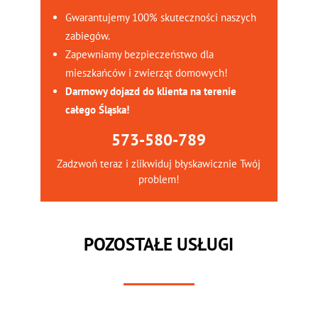
Gwarantujemy 100% skuteczności naszych
zabiegów.
Zapewniamy bezpieczeństwo dla
mieszkańców i zwierząt domowych!
Darmowy dojazd do klienta na terenie
całego Śląska!
573-580-789
Zadzwoń teraz i zlikwiduj błyskawicznie Twój
problem!
POZOSTAŁE USŁUGI