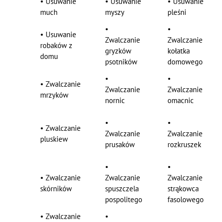
•
Usuwanie
•
Usuwanie
•
Usuwanie
much
myszy
pleśni
•
•
•
Usuwanie
Zwalczanie
Zwalczanie
robaków z
gryzków
kołatka
domu
psotników
domowego
•
•
•
Zwalczanie
Zwalczanie
Zwalczanie
mrzyków
nornic
omacnic
•
•
•
Zwalczanie
Zwalczanie
Zwalczanie
pluskiew
prusaków
rozkruszek
•
•
•
Zwalczanie
Zwalczanie
Zwalczanie
skórników
spuszczela
strąkowca
pospolitego
fasolowego
•
Zwalczanie
•