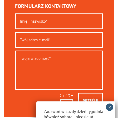
FORMULARZ KONTAKTOWY
=
2 + 13
PRZEŚLIJ
Zadzwoń w każdy dzień tygodnia
(również sobota i niedziela).