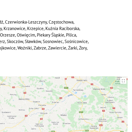
dź, Czerwionka-Leszczyny, Częstochowa,
wy, Krzanowice, Krzepice, Kuźnia Raciborska,
Orzesze, Oświęcim, Piekary Śląskie, Pilica,
ierz, Skoczów, Sławków, Sosnowiec, Sośnicowice,
kowice, Woźniki, Zabrze, Zawiercie, Żarki, Żory,