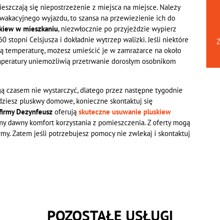
szczają się niepostrzeżenie z miejsca na miejsce. Należy
 wakacyjnego wyjazdu, to szansa na przewiezienie ich do
skiew w mieszkaniu
, niezwłocznie po przyjeździe wypierz
 stopni Celsjusza i dokładnie wytrzep walizki. Jeśli niektóre
Z
ą temperaturę, możesz umieścić je w zamrażarce na około
temperatury uniemożliwią przetrwanie dorosłym osobnikom
ą czasem nie wystarczyć, dlatego przez następne tygodnie
ajdziesz pluskwy domowe, konieczne skontaktuj się
firmy Dezynfeusz
oferują
skuteczne usuwanie pluskiew
imy dawny komfort korzystania z pomieszczenia. Z oferty mogą
irmy. Zatem jeśli potrzebujesz pomocy nie zwlekaj i skontaktuj
POZOSTAŁE USŁUGI