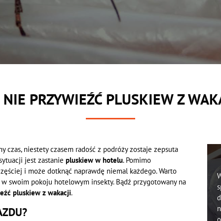
 NIE PRZYWIEŹĆ PLUSKIEW Z WAK
 czas, niestety czasem radość z podróży zostaje zepsuta
ytuacji jest zastanie
pluskiew w hotelu
. Pomimo
 częściej i może dotknąć naprawdę niemal każdego. Warto
W
esz w swoim pokoju hotelowym insekty. Bądź przygotowany na
s
ieźć pluskiew z wakacji
.
d
n
AZDU?
o