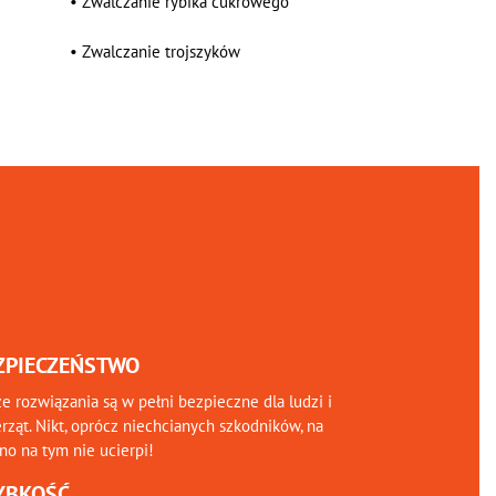
•
Zwalczanie rybika cukrowego
•
Zwalczanie trojszyków
ZPIECZEŃSTWO
e rozwiązania są w pełni bezpieczne dla ludzi i
rząt. Nikt, oprócz niechcianych szkodników, na
o na tym nie ucierpi!
YBKOŚĆ