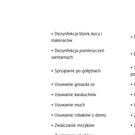
•
Dezynfekcja łóżek, kocy i
•
materaców
•
Dezynfekcja pomieszczeń
•
sanitarnych
•
•
Sprzątanie po gołębiach
po
•
Usuwanie gniazda os
•
•
Usuwanie karaluchów
•
•
Usuwanie much
•
•
Usuwanie robaków z domu
•
•
Zwalczanie mrzyków
•