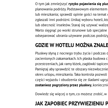
O tym jak zmniejszyć
ryzyko pojawienia się pl
planowania podróży. Podstawowym elementem j
lub mieszkania; sprawdź opinie gości na temat 
zgłaszali inni podróżni. Unikaj wyboru hoteli,
lub obecność insektów. Staraj się używać walize
Warto sięgnąć po worki strunowe lub specjalne
odseparować ubrania używane podczas podróży
GDZIE W HOTELU MOŻNA ZNAL
Pluskwy słyną z nocnego trybu życia i podczas 
zacienionych zakamarkach. Ich płaska budowa c
przestrzeniach, jak ramy łóżek, zagłówki tapic
Pamiętaj aby sprawdzić te obszary niezwłoczn
okres urlopu, mieszkania. Taka kontrola pozwol
części wyjazdu i obudzenia się ze śladami ugryzi
zostaniesz pogryziony przez pluskwy
, konieczn
Dowiedz się więcej o tym, co możesz zrobić, w 
JAK ZAPOBIEC PRZYWIEZIENIU