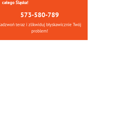
całego Śląska!
573-580-789
adzwoń teraz i zlikwiduj błyskawicznie Twój
problem!