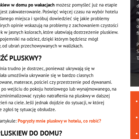
uskiew w domu po wakacjach
możesz pomyśleć już na etapie
d
est zakwaterowanie. Poświęć więcej czasu na wybór hotelu
n
danego miejsca i spróbuj dowiedzieć się jakie problemy
m
 których opinie wskazują na problemy z zachowaniem czystości
o
k w jasnych kolorach, które ułatwiają dostrzeżenie pluskiew.
f
 pojemniki na odzież, dzięki którym będziesz mógł
P
, od ubrań przechowywanych w walizkach.
S
EŹĆ PLUSKWY?
T
dnia trudno je dostrzec, ponieważ ukrywają się w
iała umożliwia ukrywanie się w bardzo ciasnych
erowane, materace, pościel czy przestrzenie pod dywanami.
ie po wejściu do pokoju hotelowego lub wynajmowanego, na
i zminimalizować ryzyko natrafienia na pluskwy w dalszej
eń na ciele. Jeśli jednak dojdzie do sytuacji, w której
ie zgłoś tę sytuację obsłudze.
artykule:
Pogryzły mnie pluskwy w hotelu, co robić?
 PLUSKIEW DO DOMU?