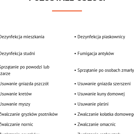
Dezynfekcja mieszkania
•
Dezynfekcja piaskownicy
Dezynfekcja studni
•
Fumigacja antyków
Sprzątanie po powodzi lub
•
Sprzątanie po osobach zmarł
żarze
Usuwanie gniazda pszczół
•
Usuwanie gniazda szerszeni
Usuwanie kretów
•
Usuwanie kuny domowej
Usuwanie myszy
•
Usuwanie pleśni
Zwalczanie gryzków psotników
•
Zwalczanie kołatka domoweg
Zwalczanie nornic
•
Zwalczanie omacnic