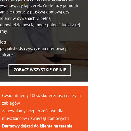
ywanów, czy tapicerek. Wiele razy pomogli
am się uporać z pluskwą domową czy
olami w dywanach. Z pełną
dpowiedzialnością mogę polecić ludzi z tej
irmy.
iotr
pecjalista ds czyszczenia i renowacji,
apicare
ZOBACZ WSZYSTKIE OPINIE
Gwarantujemy 100% skuteczności naszych
zabiegów.
Zapewniamy bezpieczeństwo dla
mieszkańców i zwierząt domowych!
Darmowy dojazd do klienta na terenie