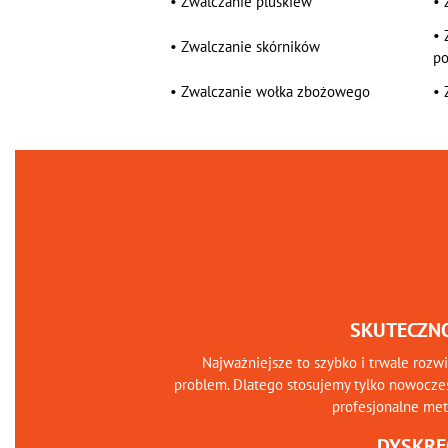
•
Zwalczanie pluskiew
•
•
•
Zwalczanie skórników
po
•
Zwalczanie wołka zbożowego
•
SKUTECZN
Najważniejsze to szybko i trwale rozw
problem. Dlatego stosujemy tylko nowocze
profesjonalne me
DYSKRE