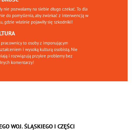
y nie pozwalamy na siebie długo czekać. To dla
nie do pomyślenia, aby zwlekać z interwencją w
, gdzie właśnie pojawiły się szkodniki!
LTURA
 pracownicy to osoby z imponującym
ztałceniem i wysoką kulturą osobistą. Nie
iają i rozwiązują przykre problemy bez
dnych komentarzy!
GO WOJ. ŚLĄSKIEGO I CZĘŚCI