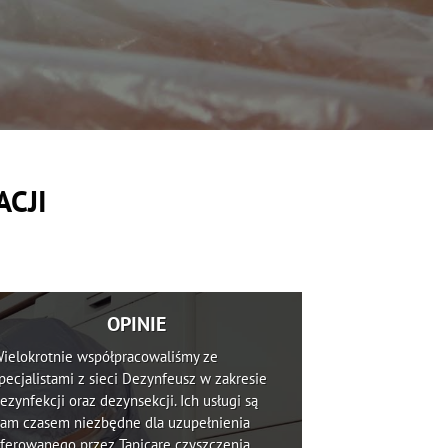
ACJI
OPINIE
ielokrotnie współpracowaliśmy ze
pecjalistami z sieci Dezynfeusz w zakresie
ezynfekcji oraz dezynsekcji. Ich usługi są
am czasem niezbędne dla uzupełnienia
ferowanego przez Tapicare czyszczenia