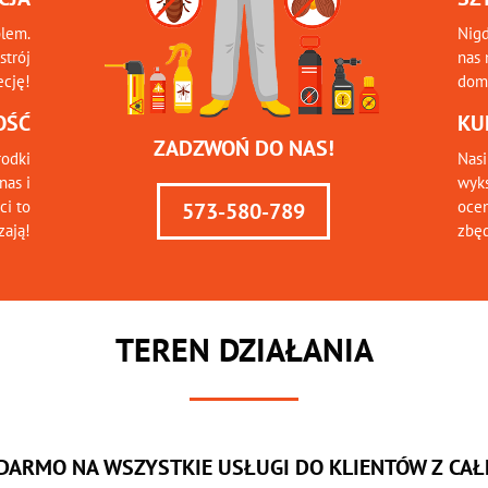
blem.
Nigd
strój
nas 
ecję!
domu
OŚĆ
KU
ZADZWOŃ DO NAS!
odki
Nasi
nas i
wyks
ci to
ocen
573-580-789
zają!
zbę
TEREN DZIAŁANIA
 DARMO NA WSZYSTKIE USŁUGI DO KLIENTÓW Z CAŁE