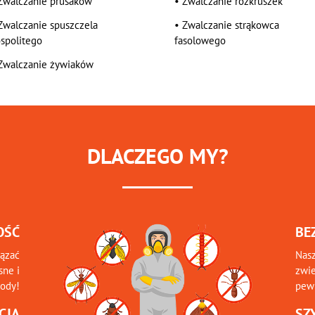
Zwalczanie prusaków
•
Zwalczanie rozkruszek
Zwalczanie spuszczela
•
Zwalczanie strąkowca
spolitego
fasolowego
Zwalczanie żywiaków
DLACZEGO MY?
OŚĆ
BE
iązać
Nasz
sne i
zwie
tody!
pewn
CJA
SZ