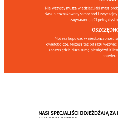
Nie wszyscy muszą wiedzieć, jaki masz pro
Nasz nieoznakowany samochód i zwyczajny 
zagwarantują Ci pełną dyskr
OSZCZĘDN
Możesz kupować w nieskończoność śr
owadobójcze. Możesz też od razu wezwać 
zaoszczędzić dużą sumę pieniędzy! Klien
potwierd
NASI SPECJALIŚCI DOJEŻDŻAJĄ ZA