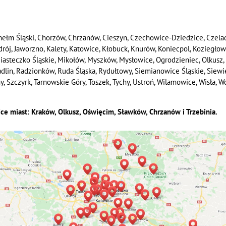
hełm Śląski, Chorzów, Chrzanów, Cieszyn, Czechowice-Dziedzice, Czela
Zdrój, Jaworzno, Kalety, Katowice, Kłobuck, Knurów, Koniecpol, Koziegło
 Miasteczko Śląskie, Mikołów, Myszków, Mysłowice, Ogrodzieniec, Olkusz, 
Radlin, Radzionków, Ruda Śląska, Rydułtowy, Siemianowice Śląskie, Siew
Szczyrk, Tarnowskie Góry, Toszek, Tychy, Ustroń, Wilamowice, Wisła, Woj
ice miast: Kraków, Olkusz, Oświęcim, Sławków, Chrzanów i Trzebinia.