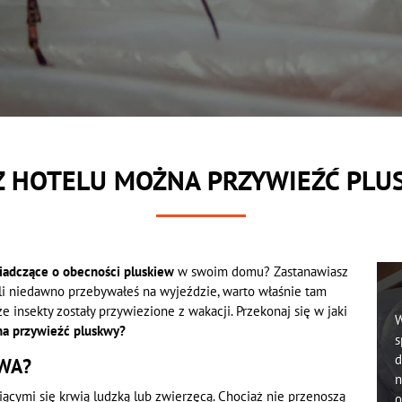
Z HOTELU MOŻNA PRZYWIEŹĆ PL
wiadczące o obecności pluskiew
w swoim domu? Zastanawiasz
li niedawno przebywałeś na wyjeździe, warto właśnie tam
e insekty zostały przywiezione z wakacji. Przekonaj się w jaki
W
na przywieźć pluskwy?
s
d
WA?
n
iącymi się krwią ludzką lub zwierzęcą. Chociaż nie przenoszą
o