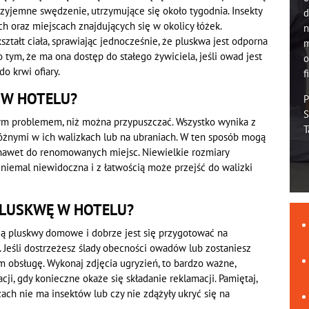
zyjemne swędzenie, utrzymujące się około tygodnia. Insekty
d
h oraz miejscach znajdujących się w okolicy łóżek.
n
ztałt ciała, sprawiając jednocześnie, że pluskwa jest odporna
m
 tym, że ma ona dostęp do stałego żywiciela, jeśli owad jest
o
do krwi ofiary.
f
 W HOTELU?
P
S
ym problemem, niż można przypuszczać. Wszystko wynika z
T
różnymi w ich walizkach lub na ubraniach. W ten sposób mogą
ć nawet do renomowanych miejsc. Niewielkie rozmiary
t niemal niewidoczna i z łatwością może przejść do walizki
 PLUSKWĘ W HOTELU?
ią pluskwy domowe i dobrze jest się przygotować na
 Jeśli dostrzeżesz ślady obecności owadów lub zostaniesz
m obsługę. Wykonaj zdjęcia ugryzień, to bardzo ważne,
ji, gdy konieczne okaże się składanie reklamacji. Pamiętaj,
ch nie ma insektów lub czy nie zdążyły ukryć się na