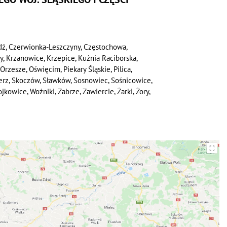
dź, Czerwionka-Leszczyny, Częstochowa,
wy, Krzanowice, Krzepice, Kuźnia Raciborska,
Orzesze, Oświęcim, Piekary Śląskie, Pilica,
ierz, Skoczów, Sławków, Sosnowiec, Sośnicowice,
kowice, Woźniki, Zabrze, Zawiercie, Żarki, Żory,