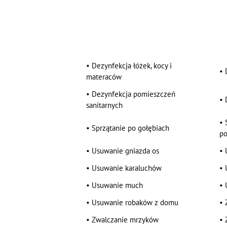
•
Dezynfekcja łóżek, kocy i
•
materaców
•
Dezynfekcja pomieszczeń
•
sanitarnych
•
•
Sprzątanie po gołębiach
po
•
Usuwanie gniazda os
•
•
Usuwanie karaluchów
•
•
Usuwanie much
•
•
Usuwanie robaków z domu
•
•
Zwalczanie mrzyków
•