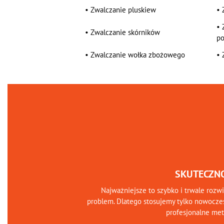
•
Zwalczanie pluskiew
•
•
•
Zwalczanie skórników
po
•
Zwalczanie wołka zbożowego
•
SKUTECZN
Najważniejsze to szybko i trwale rozw
problem. Dlatego stosujemy tylko nowocze
profesjonalne me