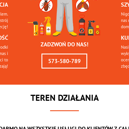
CJA
SZ
blem.
Nigd
strój
nas 
ecję!
domu
OŚĆ
KU
ZADZWOŃ DO NAS!
odki
Nasi
nas i
wyks
ci to
ocen
573-580-789
zają!
zbę
TEREN DZIAŁANIA
 DARMO NA WSZYSTKIE USŁUGI DO KLIENTÓW Z CAŁE