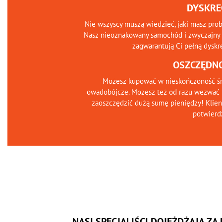
DYSKRE
Nie wszyscy muszą wiedzieć, jaki masz pro
Nasz nieoznakowany samochód i zwyczajny 
zagwarantują Ci pełną dyskr
OSZCZĘDN
Możesz kupować w nieskończoność śr
owadobójcze. Możesz też od razu wezwać 
zaoszczędzić dużą sumę pieniędzy! Klien
potwierd
NASI SPECJALIŚCI DOJEŻDŻAJĄ ZA