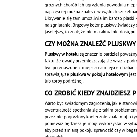
groźnych chorób ich ugryzienia powodują niepr
najczęściej można znaleźć w wąskich szczelinac
Ukrywanie się tam umożliwia im bardzo płaski ks
na zgniatanie. Brązowy kolor pluskwy świadczy o
jaśniejszy, to znak, że nie ma aktualnie dostępu 
CZY MOŻNA ZNALEŹĆ PLUSKWY
Pluskwy w hotelu
są znacznie bardziej poważn
faktu, że owady przemieszczają się wraz z pod
być przenoszone z miejsca na miejsce i trafia
sprawiają, że
pluskwa w pokoju hotelowym
jes
lub torby podróżnej.
CO ZROBIĆ KIEDY ZNAJDZIESZ
Warto być świadomym zagrożenia, jakie stanow
ewentualność spotkania się z takim problemem.
przez nie pogryziony koniecznie zaalarmuj o ty
ponieważ będziesz je mógł wykorzystać w sytuac
aby przed zmianą pokoju sprawdzić czy w bagaża
ubranaich.