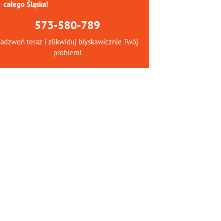
całego Śląska!
573-580-789
adzwoń teraz i zlikwiduj błyskawicznie Twój
problem!