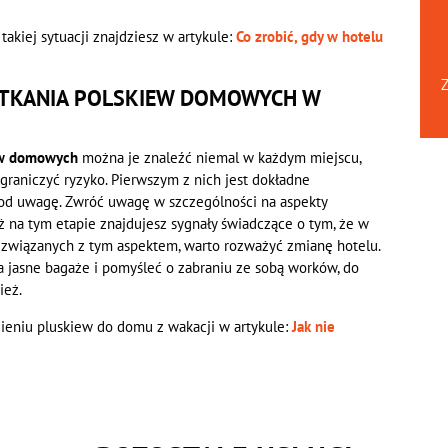
akiej sytuacji znajdziesz w artykule:
Co zrobić, gdy w hotelu
Z
OTKANIA POLSKIEW DOMOWYCH W
iew domowych
można je znaleźć niemal w każdym miejscu,
ograniczyć ryzyko. Pierwszym z nich jest dokładne
 pod uwagę. Zwróć uwagę w szczególności na aspekty
już na tym etapie znajdujesz sygnały świadczące o tym, że w
wiązanych z tym aspektem, warto rozważyć zmianę hotelu.
 jasne bagaże i pomyśleć o zabraniu ze sobą worków, do
ież.
ieniu pluskiew do domu z wakacji w artykule:
Jak nie