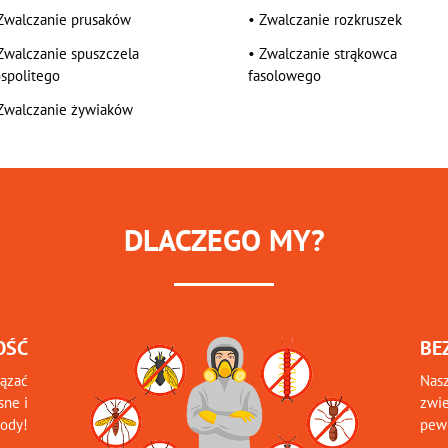
Zwalczanie prusaków
•
Zwalczanie rozkruszek
Zwalczanie spuszczela
•
Zwalczanie strąkowca
spolitego
fasolowego
Zwalczanie żywiaków
DLACZEGO MY?
OŚĆ
BE
iązać
Nasz
sne i
zwie
tody!
pewn