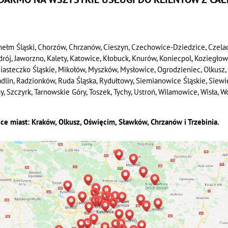
hełm Śląski, Chorzów, Chrzanów, Cieszyn, Czechowice-Dziedzice, Czela
Zdrój, Jaworzno, Kalety, Katowice, Kłobuck, Knurów, Koniecpol, Koziegło
 Miasteczko Śląskie, Mikołów, Myszków, Mysłowice, Ogrodzieniec, Olkusz, 
Radlin, Radzionków, Ruda Śląska, Rydułtowy, Siemianowice Śląskie, Siew
Szczyrk, Tarnowskie Góry, Toszek, Tychy, Ustroń, Wilamowice, Wisła, Woj
ice miast: Kraków, Olkusz, Oświęcim, Sławków, Chrzanów i Trzebinia.