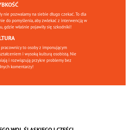
YBKOŚĆ
y nie pozwalamy na siebie długo czekać. To dla
nie do pomyślenia, aby zwlekać z interwencją w
, gdzie właśnie pojawiły się szkodniki!
LTURA
 pracownicy to osoby z imponującym
ztałceniem i wysoką kulturą osobistą. Nie
iają i rozwiązują przykre problemy bez
dnych komentarzy!
GO WOJ. ŚLĄSKIEGO I CZĘŚCI