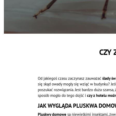
CZY 
Od jakiegoś czasu zaczynasz zauważać
ślady ś
się skąd owady mogły się wziąć w budynku? Jeś
poszukać rozwiązania. Jest bardzo duża szansa, ż
sposób mogło do tego dojść i
czy z hotelu moż
JAK WYGLĄDA PLUSKWA DOMO
Pluskwy domowe
są niewielkimi insektami, żyw