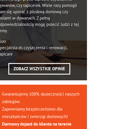
ywanów, czy tapicerek. Wiele razy pomogli
am się uporać z pluskwą domową czy
olami w dywanach. Z pełną
dpowiedzialnością mogę polecić ludzi z tej
irmy.
iotr
pecjalista ds czyszczenia i renowacji,
apicare
ZOBACZ WSZYSTKIE OPINIE
Gwarantujemy 100% skuteczności naszych
zabiegów.
Zapewniamy bezpieczeństwo dla
mieszkańców i zwierząt domowych!
Darmowy dojazd do klienta na terenie