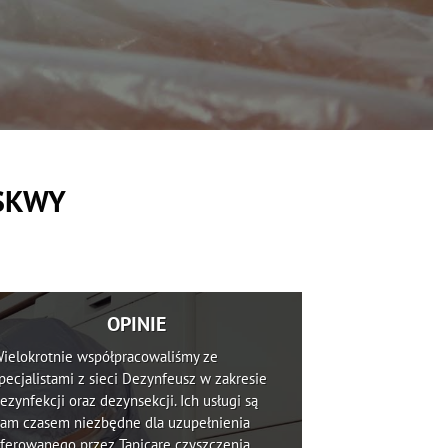
USKWY
OPINIE
ielokrotnie współpracowaliśmy ze
pecjalistami z sieci Dezynfeusz w zakresie
ezynfekcji oraz dezynsekcji. Ich usługi są
am czasem niezbędne dla uzupełnienia
ferowanego przez Tapicare czyszczenia