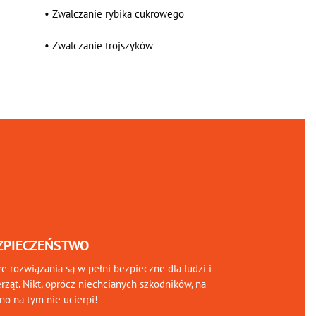
•
Zwalczanie rybika cukrowego
•
Zwalczanie trojszyków
ZPIECZEŃSTWO
e rozwiązania są w pełni bezpieczne dla ludzi i
rząt. Nikt, oprócz niechcianych szkodników, na
o na tym nie ucierpi!