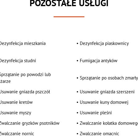
POZOSTAŁE USŁUGI
Dezynfekcja mieszkania
•
Dezynfekcja piaskownicy
Dezynfekcja studni
•
Fumigacja antyków
Sprzątanie po powodzi lub
•
Sprzątanie po osobach zmarł
żarze
Usuwanie gniazda pszczół
•
Usuwanie gniazda szerszeni
Usuwanie kretów
•
Usuwanie kuny domowej
Usuwanie myszy
•
Usuwanie pleśni
Zwalczanie gryzków psotników
•
Zwalczanie kołatka domoweg
Zwalczanie nornic
•
Zwalczanie omacnic