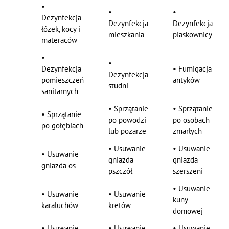
•
•
•
Dezynfekcja
Dezynfekcja
Dezynfekcja
łóżek, kocy i
mieszkania
piaskownicy
materaców
•
•
Dezynfekcja
•
Fumigacja
Dezynfekcja
pomieszczeń
antyków
studni
sanitarnych
•
Sprzątanie
•
Sprzątanie
•
Sprzątanie
po powodzi
po osobach
po gołębiach
lub pożarze
zmarłych
•
Usuwanie
•
Usuwanie
•
Usuwanie
gniazda
gniazda
gniazda os
pszczół
szerszeni
•
Usuwanie
•
Usuwanie
•
Usuwanie
kuny
karaluchów
kretów
domowej
•
Usuwanie
•
Usuwanie
•
Usuwanie