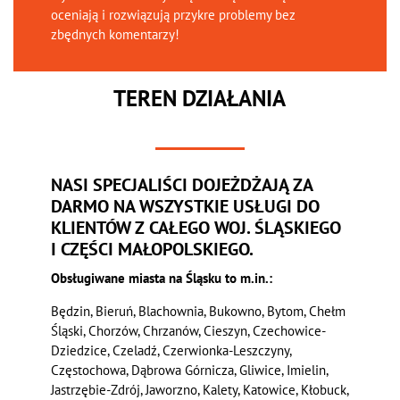
oceniają i rozwiązują przykre problemy bez
zbędnych komentarzy!
TEREN DZIAŁANIA
NASI SPECJALIŚCI DOJEŻDŻAJĄ ZA
DARMO NA WSZYSTKIE USŁUGI DO
KLIENTÓW Z CAŁEGO WOJ. ŚLĄSKIEGO
I CZĘŚCI MAŁOPOLSKIEGO.
Obsługiwane miasta na Śląsku to m.in.:
Będzin, Bieruń, Blachownia, Bukowno, Bytom, Chełm
Śląski, Chorzów, Chrzanów, Cieszyn, Czechowice-
Dziedzice, Czeladź, Czerwionka-Leszczyny,
Częstochowa, Dąbrowa Górnicza, Gliwice, Imielin,
Jastrzębie-Zdrój, Jaworzno, Kalety, Katowice, Kłobuck,