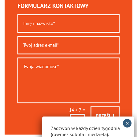
FORMULARZ KONTAKTOWY
=
14 + 7
PRZEŚLIJ
Zadzwoń w każdy dzień tygodnia
(również sobota i niedziela).