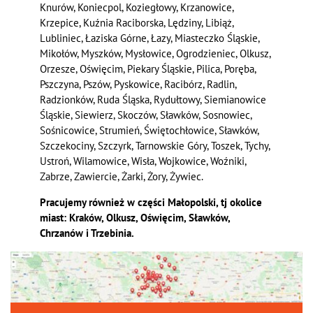
Knurów, Koniecpol, Koziegłowy, Krzanowice,
Krzepice, Kuźnia Raciborska, Lędziny, Libiąż,
Lubliniec, Łaziska Górne, Łazy, Miasteczko Śląskie,
Mikołów, Myszków, Mysłowice, Ogrodzieniec, Olkusz,
Orzesze, Oświęcim, Piekary Śląskie, Pilica, Poręba,
Pszczyna, Pszów, Pyskowice, Racibórz, Radlin,
Radzionków, Ruda Śląska, Rydułtowy, Siemianowice
Śląskie, Siewierz, Skoczów, Sławków, Sosnowiec,
Sośnicowice, Strumień, Świętochłowice, Sławków,
Szczekociny, Szczyrk, Tarnowskie Góry, Toszek, Tychy,
Ustroń, Wilamowice, Wisła, Wojkowice, Woźniki,
Zabrze, Zawiercie, Żarki, Żory, Żywiec.
Pracujemy również w części Małopolski, tj okolice
miast: Kraków, Olkusz, Oświęcim, Sławków,
Chrzanów i Trzebinia.