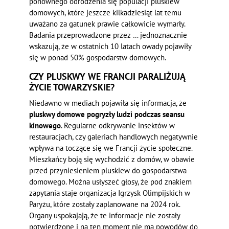
ponownego odrodzenia się populacji pluskiew
domowych, które jeszcze kilkadziesiąt lat temu
uważano za gatunek prawie całkowicie wymarły.
Badania przeprowadzone przez … jednoznacznie
wskazują, że w ostatnich 10 latach owady pojawiły
się w ponad 50% gospodarstw domowych.
CZY PLUSKWY WE FRANCJI PARALIŻUJĄ
ŻYCIE TOWARZYSKIE?
Niedawno w mediach pojawiła się informacja, że
pluskwy domowe pogryzły ludzi podczas seansu
kinowego
. Regularne odkrywanie insektów w
restauracjach, czy galeriach handlowych negatywnie
wpływa na toczące się we Francji życie społeczne.
Mieszkańcy boją się wychodzić z domów, w obawie
przed przyniesieniem pluskiew do gospodarstwa
domowego. Można usłyszeć głosy, że pod znakiem
zapytania staje organizacja Igrzysk Olimpijskich w
Paryżu, które zostały zaplanowane na 2024 rok.
Organy uspokajają, że te informacje nie zostały
potwierdzone i na ten moment nie ma powodów do