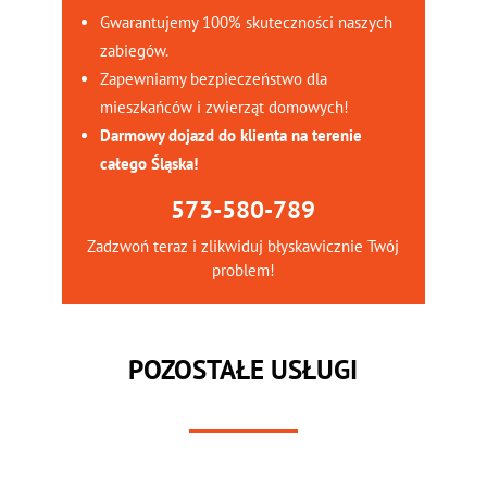
Gwarantujemy 100% skuteczności naszych
zabiegów.
Zapewniamy bezpieczeństwo dla
mieszkańców i zwierząt domowych!
Darmowy dojazd do klienta na terenie
całego Śląska!
573-580-789
Zadzwoń teraz i zlikwiduj błyskawicznie Twój
problem!
POZOSTAŁE USŁUGI