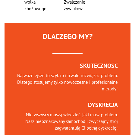
wołka
Zwalczanie
zbożowego
żywiaków
DLACZEGO MY?
SKUTECZNOŚĆ
Najważniejsze to szybko i trwale rozwiązać problem.
Dlatego stosujemy tylko nowoczesne i profesjonalne
metody!
DYSKRECJA
Nie wszyscy muszą wiedzieć, jaki masz problem.
Nasz nieoznakowany samochód i zwyczajny strój
zagwarantują Ci pełną dyskrecję!